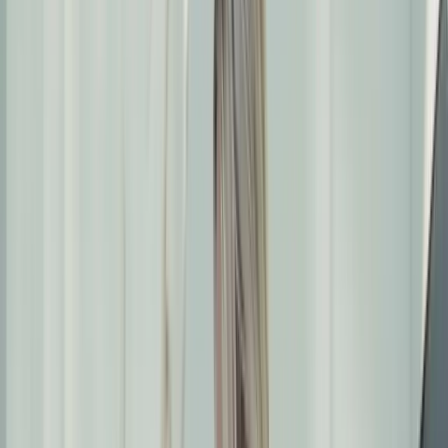
openingen kan voorkomen dat spinnen je huis binnendringen en een
nest bouwen.
Gebruik van Azijn
Azijn is een natuurlijk afweermiddel tegen spinnen. Het sterke
aroma van azijn werkt als een afschrikmiddel voor spinnen.
Methode:
Voorbereiding:
De eerste stap is
schoonmaakazijn
verdunnen
. Meng gelijke delen water en witte azijn in een
spuitfles.
Toepassing:
Spray het mengsel op plekken waar je vaak
spinnen ziet, zoals raamkozijnen, deuren en hoeken van
kamers.
Herhalen:
Herhaal dit proces regelmatig om spinnen op
afstand te houden. Azijn is een goedkope en effectieve manier
om spinnen weg te houden zonder schadelijke chemicaliën te
gebruiken.
Essentiële Oliën
Sommige essentiële oliën, zoals pepermuntolie, eucalyptusolie en tea