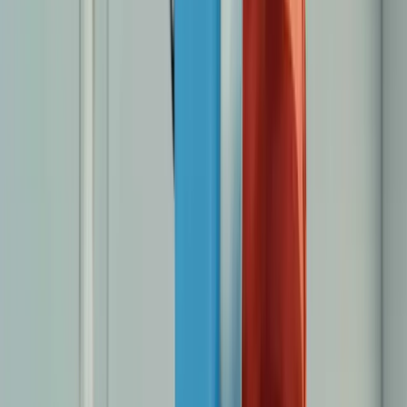
Maatregelen i.v.m het Coronavirus
In verband met de maatregelen omtrent het Coronavirus is onze
telefonische bereikbaarheid voor onbepaalde tijd aangepast naar
08:30 uur tot 15:00 uur. Voor spoedgevallen zijn wij uiteraard wel...
Emma de Vries
Alles over huishoudelijke hulp
Lukt het tijdelijk of voor een langere periode niet om het huishouden
helemaal zelf te doen? En heeft u bij het huishouden extra hulp
nodig? Dan kunt u voor één of meerdere dagen per week...
Emma de Vries