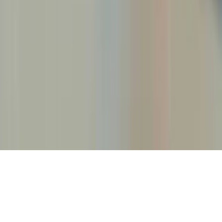
Werken bij Docura
Vacatures
Vakantiewerk & bijbaan
Veelgestelde vragen
Over Docura
Over ons
Contact
Klachten
Cliëntenpanel
Blogs
© Copyright
2026
Docura
Privacybeleid
•
Algemene voorwaarden
website door
MediaBrix