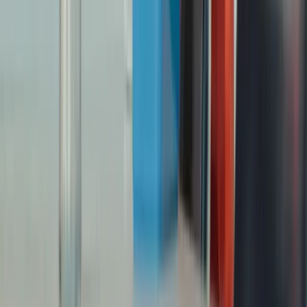
bekijk onze vacatures
of bel naar 088 303 5500
De Wel
32-A
3871 MV
Hoevelaken
088 303 5500
info@docura.nl
via indeed
|
18
reviews