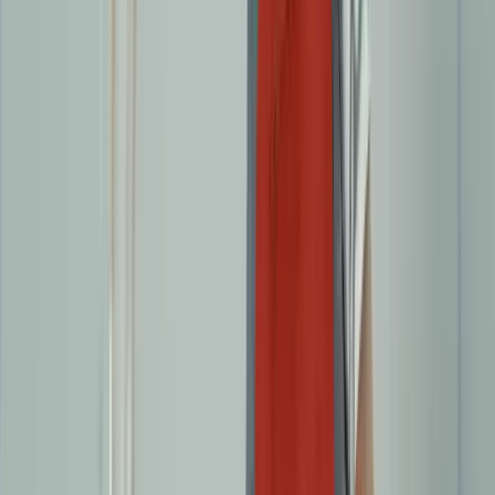
bestrijden, dus probeer ze zoveel mogelijk op een humane manier te
verwijderen. Met deze tips en trucs ben je goed uitgerust om spinnen
in je huis te bestrijden en je huis een spinvrije zone te maken.
Wil jij van schoonmaken je werk maken? Dat kan gemakkelijk als
huishoudelijke hulp. Bekijk al onze
thuiszorg vacatures
in jouw
regio!
Emma de Vries
Redacteur bij Docura
Emma schrijft over thuiszorg, huishouden en alles wat komt kijken
bij een fijn thuis. Met een achtergrond in de zorgsector deelt ze
praktische inzichten voor cliënten en medewerkers.
Kunnen wij u helpen?
Doe de hulpwijzer en ontdek binnen een minuut wat wij voor
u kunnen betekenen.
start hulpwijzer
Deel dit artikel!