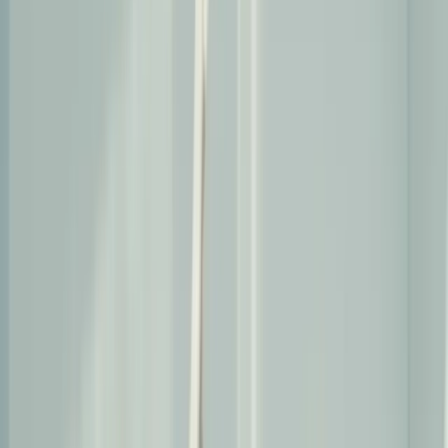
Spinnen in huis kunnen voor veel mensen een bron van stress en
angst zijn. Hoewel de meeste spinnen onschadelijk zijn en zelfs
nuttig omdat ze bescherming tegen insecten bieden door
insectenplagen onder controle te houden, is het begrijpelijk dat je ze
liever buiten je huis houdt.