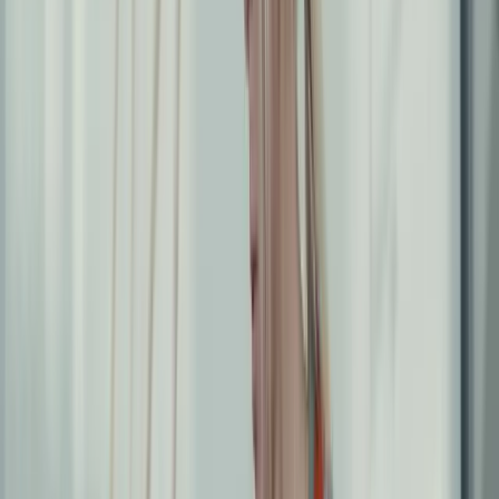
Droge Omgevingen
Spinnen gedijen in vochtige omgevingen. Zorg ervoor dat je huis
goed geventileerd en droog is om spinnen weg te houden. Het
verminderen van vocht in je huis kan helpen om spinnenpopulaties
onder controle te houden.
Hoe Houd je Spinnen uit Huis?
Sluit Openingen Af
Zorg ervoor dat alle ramen, deuren en ventilatieopeningen goed zijn
afgesloten. Gebruik fijn gaas om ventilatieopeningen af te sluiten.
Door deze toegangswegen te blokkeren, kun je voorkomen dat
spinnen je huis binnendringen.
Houd het Huis Schoon
Een schoon huis is minder aantrekkelijk voor spinnen. Verwijder
regelmatig stof en spinnenwebben en houd je huis vrij van rommel.
Het verminderen van potentiële schuilplaatsen voor spinnen kan
helpen om ze weg te houden.