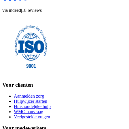
via indeed
|
18
reviews
Voor clienten
Aanmelden zorg
Hulpwijzer starten
Huishoudelijke hulp
WMO aanvraag
Veelgestelde vragen
Voor medewerkers