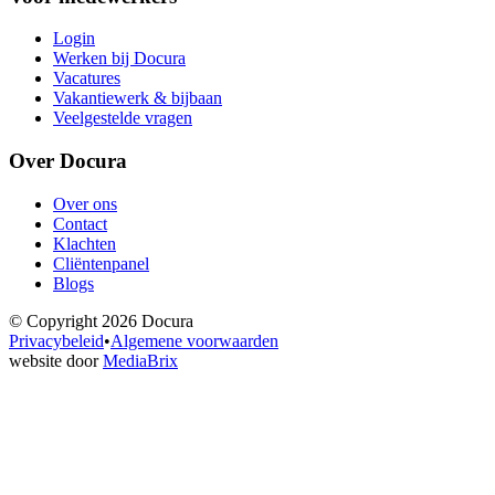
Login
Werken bij Docura
Vacatures
Vakantiewerk & bijbaan
Veelgestelde vragen
Over Docura
Over ons
Contact
Klachten
Cliëntenpanel
Blogs
© Copyright
2026
Docura
Privacybeleid
•
Algemene voorwaarden
website door
MediaBrix