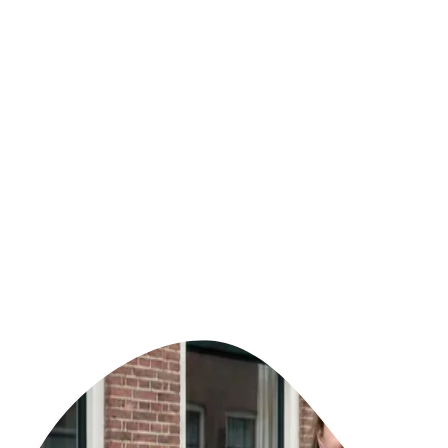
Utrecht Zuillen
Medewerker Huishoudelijke Hulp Utrecht Zuilen
Huishoudelijke hulp
Parttime - tot 28 uur p/w
8% vakantiegeld
Geen ervaring vereist
Bekijk vacature